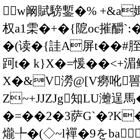
w阚賦騯鏨�% +&a娵
权a1雬�+�{阸oc摧釂`:
�(读�{詿A屏t�
跒t� k}X�=愋��<+
X�&V澇@[V癆吪
Z~+JJZJg知LU灗逞馬
�=��2�3萨G`�?K
爖╄�(◇~l襌�9をba