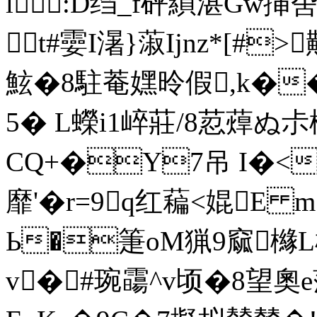
l:D绉_f砰縜湛Gw挿
t#孁I濐}蔋Ijnz*[#
>
鮌�8駐菴嫼昤假,k��
5� L蠑i1崪莊/8荵蔊ぬ尗楔
CQ+�Y7吊 I�<
靡'�r=9q红藊<婫E 
Ь�箑oM猟9窳櫞L桘
v�#琬霷^v顷�8望奧