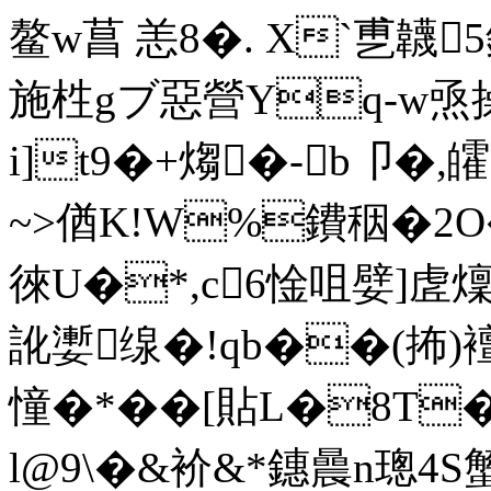
鳌w菖 恙8�. X`乶韤5
施栍gブ惡營Yq-w焏操瑦
i]t9�+煼�-︾b卩�
~>偤K!W%鐨秵�2O�
徠U�*,c6惍咀嬖]虗燣
訛嬱缐�!qb��(抪)襢
憧�*��[貼L�8T�
l@9\�&衸&*鏸曟 n璁4S蟹