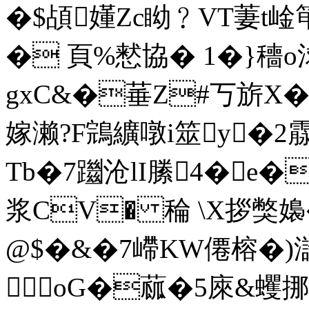
�$頕嬞Zc眑﹖VT萋t崯
� 頁%慭協� 1�}穯o
gxC&�菙Z#丂旂X�$ 
嫁濑?F鵍纊噋i筮y�2霡
Tb�7躖沧lI縢4� e�
浆CV� 稐 \X拶獘
@$�&�7嵽KW僊榕�)滸
＜oG�蓏�5庲&蠼