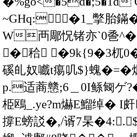
�%go<�5d�;5�1d
~GHq:�1_撆胎鏋
W襾郮怳锗亦`0巹^�;
�秴 �9k{9�3杌0
磎癿奴嚱t痬叽$}螝�=�焩
p.适蔏戆;6＿0I鲧匓ゲ?
栕鴎_.уe?m爀E鰡绰� I皯
撐E螃訤�,/谞7杲�4:.$