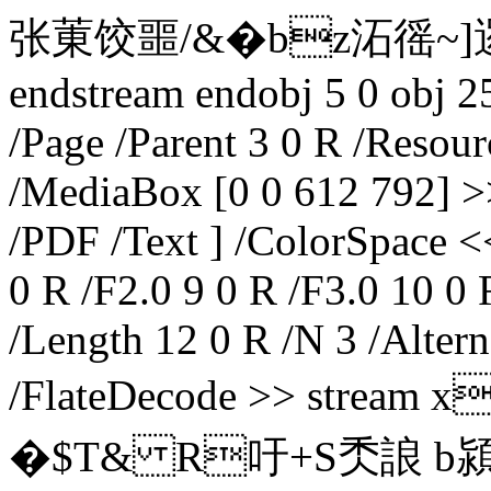
张菄饺噩/&� bz沰徭~]
endstream endobj 5 0 obj 2
/Page /Parent 3 0 R /Resour
/MediaBox [0 0 612 792] >>
/PDF /Text ] /ColorSpace <
0 R /F2.0 9 0 R /F3.0 10 0
/Length 12 0 R /N 3 /Alter
/FlateDecode >> stre
�$T& R吁+S秂誏 b潁