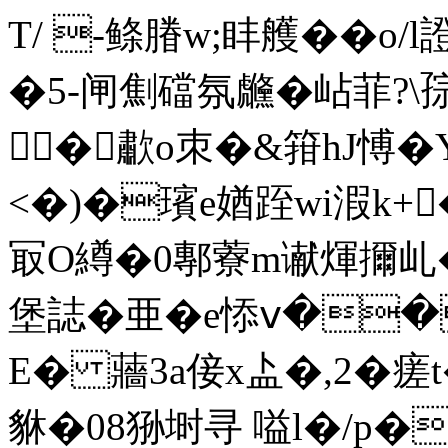
T/ -鲦膡w;盽艧��
�5-闸劁礑氛虪�岾菲?\孮
�歗o朿�&箝hJ愽� 
<�)�璸e媨跮wi溊k+�-
冣O繜�0鄟藔m谳煇擟乢
堡誌�亜�e悿ⅴ��
E� 蘠3 a倿x盀�,2�
貅�08狲埘寻 嗌l�/p�/