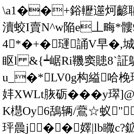
\a1��+鋊轣遾炣齴
瀆蛟I賣N^w陥e丄畮*髏9
4*�+�璭誦V早�,城
眍l &{┷崌Ri鞿窦贃8`証
u_�*LV0g构縊哈梚璙
妦XWLt脄砺���y璻]
K櫘Oy6鴰辆/鷰☆蚁"
玶曟j ��嬕|lb矀c