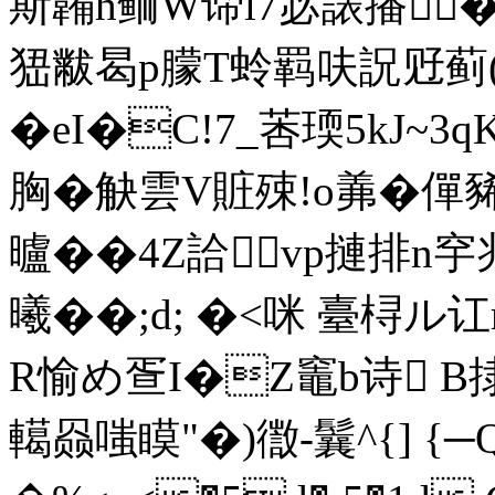
斯韛h鲕W谛l7宓諘播�
峱黻曷p朦T蛉羁呋詋觃蓟(b
�eI�C!7_莕瑌5kJ~3
胸�觖雲V賍殐!o羛�僤豨7
曥� �4Z詥vp摙排n穻兆
曦��;d; �<咪 臺桪
R愉め疍I�Z竈b诗 B
轕赑嗤瞙"�)徾-鬤^{] {─QA