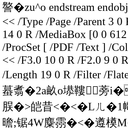
譥�zu^o endstream endobj 
<< /Type /Page /Parent 3 0
14 0 R /MediaBox [0 0 612
/ProcSet [ /PDF /Text ] /C
<< /F3.0 10 0 R /F2.0 9 0 
/Length 19 0 R /Filter /
蟇翥�2a畝o塨鞻蒡i�
脵�>皑昔<�<�Lㄦ�1
曕;锯4W麋霛�<�遵橂M�