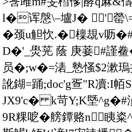
>筨雎m#旻槥偧|酵q厤&儔閩
l�诨慇\–壚J� '
� 颈u觛忺.�檁覟v呖�
D�'_燢茪 蔭 庚菨#謹鲞
员�;w�=湱_慹慅$2漱
訛鍸=踊;doc'g疍"R凟:I
JX9'c� k苛Y;K塈^g�#
9R粿呝�艕 鐔赂n眱粢^