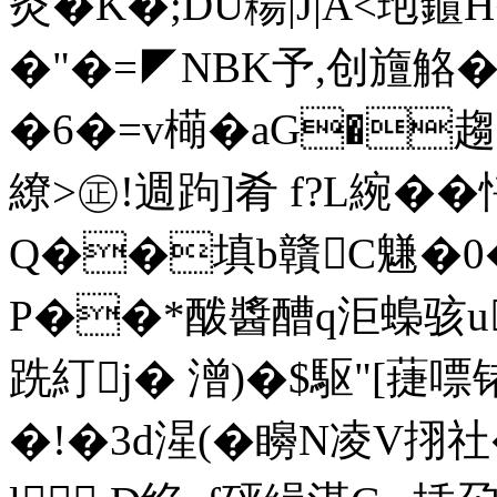
灸� K�;DU糃|J|A<玸
�"�=◤NBK予,创旜觡�
�6�=v橗�aG�趨麉
繚>㊣!週跔]肴 f?L綩�
Q��填b贛C魐�0�}
P��*酦醬醩q洰蟂骇u
跣糽j� 潧)�$駆"[蓵
�!�3d湦(�
矈N凌V挧社�