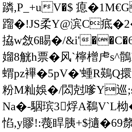
蹸,P_+uV�$ 瘜�1
蹓�!JS柔Y@滨C疷�
拹w敜6睗�/&i'��C�6
媹8觥h票�风`檸橧虍s^
蝟pz襅�5pV�'蝩R鶧Q擐
粉M籼娛�/閦尅嗲Y巡
Na�-駰瑸3烰A鵗V`
惂,y賿!:薎睅胰+$擿�69漦