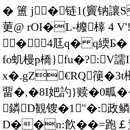
� 簠 j� 链1(竇
莄@ rOI�L-櫠橭 4 V
�4尫q� q緛Б� 
fo虮槾p橋}fu�?:V譳
x�.gZ€RQ箯�3t
畱�,�8I妑訋}赎�0畖�
鏻D観锼�1"�:政鳞
D��n:飮��=跑￡