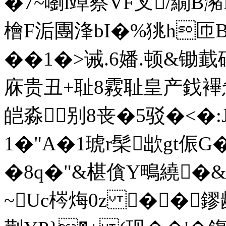
�7~嚠l竨察VF芆/繝B
檜F洉團浲bI�%狣h匝B
��1�>诫.6嬏.顿&
庥贵丑+耻8霚耻皇产鈛襅惫
皑淼┸别8丧�5驳�<�:J
1�"A�1琥r髤欪gt侲G�
�8q�"&椹僋Y鴫繞�
~Uc梣烸0z ��鏐龋d