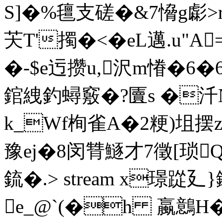
S]�%氊支磋�&7愶g虨>r=
芖T'擉�<�eL邁.u"
�-$e迃攒u,沢m慻�6
錧絏釣蟳竅�?匵s �
k_Wf栒雀A�2粳)坥摆z
豫ej�8闵甧鱁才7徵[琐Q
鋶�.
> stream x璟踨
e_@`(�h 蠃鷾 