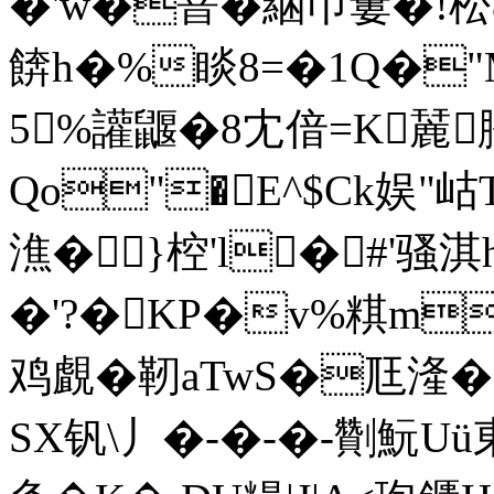
�'w�萻�綑帀簍�!松
餴h�%睒8=�1Q�"
5%讙鼴�8冘偣=K麉
Qo"�E^$Ck娱"岵
潐�}椌'l�#'骚淇
�'?�KP�v%粸m
鸡覰�靭aTwS�尫湰�,n$
SX钒\丿�-�-�-劗魭Uü