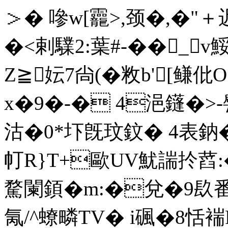
＞� 嘇w[龗>,颈�,�"
�<剌驜2:葉#-��_
Z≧妘7尙(�敉b'[鳒
x�9�-� 4浥鑝�>-
沽�0*圷旣玟鈫� 4表鈉
帄R}T+歐UV魷諯扵蓞:�$S
騖 闌顉�m:�兌�9镹番醾
氞/^蟟疄TV� i碸�8恬