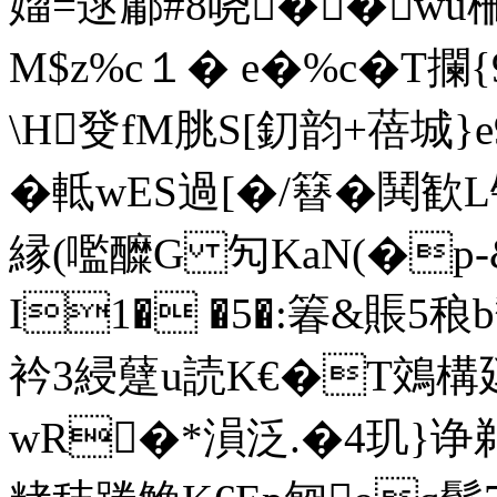
媹=逑鄘#8哓��wu
M$z%c１� e�%c�T攔
\H癹fM脁S[釖韵+蓓城}
�軧wES過[�/簮�鬨歓L锛
縁(嚂醾G 勼KaN(�p
I1� �5�:箺&賬5
衿3綅躠u読K€�T鵁
wR�*溳泛.�4玑}诤鹈