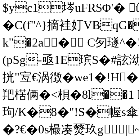
$yc1埁uFR$Φ'� 
�C(f"^}摘袿奵VBqG
k"�2a� C匇璲
(pSg-亟1E瑸S�#詃泑蟴
挄"宐€涡徴�we1�!H�:
羓楛俩�<梖�8l��1 k
玽/K�8�"!S�幄s傘K
�?€�0s樶凑燹玖g|