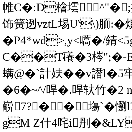
帷C�:D檜墵^"�
饰簧迾vztL埸U‵\)胹:�
�P4*wd>,y<嚆�/錆<
C��T礢�3梣";�-E
螨@�`計妋��v譛l�5
�6�~^/晘�.晘轪竹�2
巐7?��塲`�懰
gM Z什4咤i刐�&L