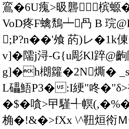
鵉�6U瘣>昅礱槟螈�
VoD疼F蠄鵚┷冎 B 
;P?n��'飧 菂)レ�1
v]�隭j浔-G{u彫Κl踤@齣
g]�h樃籮�2N燍� _s
L礧鯃P3�:I綆"咚�"δ>
�$�
嗿>曱騹╃幎(,�%�
桷�!&�>fXx \^靵烜衑