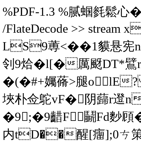
%PDF-1.3 %腻蝈毵鬆心� 4 0 o
/FlateDecode >> stre
LS9蒪<��1貘悬
刢9烚�l[�厲颬DT*鷿r
� (�#+孎蓨>腿olE
埉朴佥鴕vF�阴蘬r邆n
�9;�9齰F鬭Fd麨頋
内tD��醒[癅];0ㄘ策