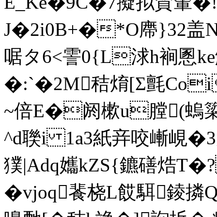
E_Ke�9C�7擬拟賛輦�
J�2i0B+�*O廗}32盖
啹タ6<霅0{L浗h裥慁
�:`�2M秸焴[Σ氈
~倍E�阏樕u膛(螐簗
^d聫i 1a3紙竎咬嶃峴�3
獛|Adq孈kZS{鑣磰焅T�
�vjoq餥桡L餀駬錂