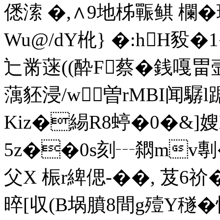
僁溹 �,∧9地柹辴鲯 欄�
Wu@/dY杹} �:hH豛�
辷黹蒾((酔F蔡�銭嘎
蕅豾浸/w曽rMBI闻驏l
Kiz�緆R8蝏�0�&]嫂
5z��0s刻┄閷mv
父X 桭r綼偲-��, 芨6
晬[収(B埚膹8間g殪Y穟�