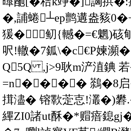
曍酏[� 秸k竫�]詾
�,誧蜷┴ep鹯遘盎豥0�
猨�鱽{轗�=€魍)硋
呎!轍�7鈲\�c€P媡瀕
Q5Q ,j>9耿m浐淔錪 若�
=n�� �� 鷋�8启�
搑濜� 镕歝萣怘!灇�)礬.
縪ZI0諸ut酥�*赗瘖鎴gj