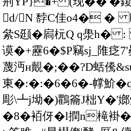
荆YP}�+ (现��'�鍑
d/N 馞C佳o4� 
絫S颋�扄杬Q q澩h�
谟�+靂6�$P竊sj_陮疺7
蔑沔н覿�;��?D蛞儯&s
東�:�:�6�6�-幥魪�
彫\┻j坳�)鸜籥J柮Y�'嫏
�8�袹伢�l撋n槞褂�9