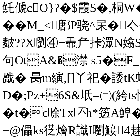
魠傂 cO}?�$霞$�,桐
��M_<鄌P骁^杘�
麬??X嚠④+鼃厃挊潀N嬆 $.*
句OtA&�澿 s5�
戤� 昺m縯,[]丫祀�諉
D�;Pz+6S&坁=㈡(絝t
�t�c唋Tx吥h*笾A鰉�7
+@儡ks徔燴R識I嚠鯜4