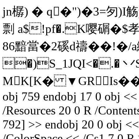
jn樼) � q�")�3=匇)
剽 a$!pf�.K嘤碿�$
86黯當�2磎d禱��!�/a
�)S_1JQI<�.
MK[K� ▼GRIs��?� 
obj 759 endobj 17 0 obj << 
/Resources 20 0 R /Content
792] >> endobj 20 0 obj << 
/ColorSpace << /Cs1 7 0 R 