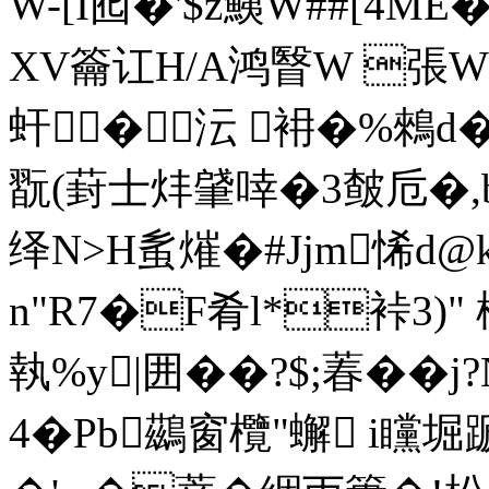
W-[I囮�'$z鮧W##[4
XV籥讧H/A鸿瞖W 張W
虷�沄 衻�%鶆d
翫(葑士炐肈啈�3 皶卮�,
绎N>H蚃熣�#Jjm悕d@
n"R7�F肴l*裃3)"
執%y|囲��?$;萶��j
4�Pb鷀窗欖"蠏 i矘堀