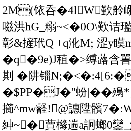
2M(饻呑�4lW歏舲峫
嗞洪hG_糑~<�0O\歎诘
彰&摌玳Q +q沎M; 涩y瞙m
�q�9e)J稙�>缚蕗含嘼
剘 �阱锱N;�<�:4[6
�$PP�J�"蚡|��殦
擳^mw壡!@譓陞髕7�
紳~ �蕒櫞遄a詗螂0鑾_