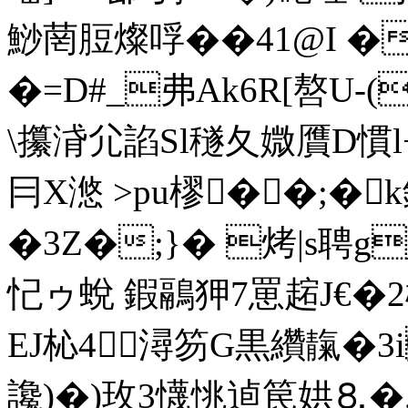
鯋菵脰燦哹� �41@I 
�=D#_弗Ak6R[嗸U-(
\攥浳尣諂Sl穟夂媺贋D慣l
冃X滺 >pu樛��;�k
�3Z�;}� 烤|s聘g
忋ゥ蛻 鍜鷊狎7罳趤J€�2
EJ杺4潯笏G黒纘靝�3i席
讒)�)玫3懱恌逌笢娂⒏�