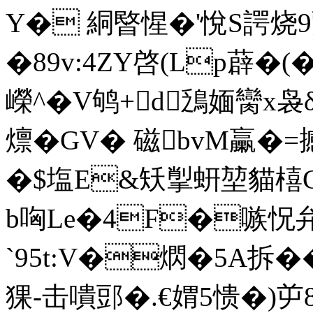
Y� 絧暋惺�'悅S諤烧9藼
�89v:4ZY啓(Lp薜�(�
嶸^�V鸲+d鴔媔臠x袅δ
燷�GV� 磁bvM臝�=撼
�$塩 E&矨揱蚈堃貓橲Cg
b哅Le�4F�嗾怳弁
`95t:V�熌� 5A拆�
猓-击嘳郖�.
€媦5愦�)