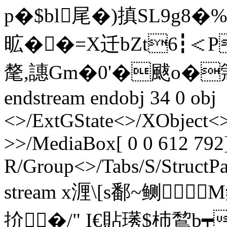
p�$bl尾�)搷SL9g8
昿��=X迁bZt6┇＜P
氂,譓Gm�0'�颰o�
endstream endobj 34 0 obj
<>/ExtGState<>/XObject<>
>>/MediaBox[ 0 0 612 792]
R/Group<>/Tabs/S/StructPa
stream x湹\[s鄱~鲗
扴�/" I€貼璓$杮鵹