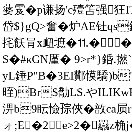
蔢雭�p谦扬'c殪笘强狂I
岱$}gQ>奮�炉AE钍qs銍+
挓飫肙x衄墌� ⒒�
S�#кGN厪� 9>r*}
yL錘P"B�3EI酇慔驕)b
晊)Br$勪LS.や IL
淠b9眃憸孮俠�敨ca屃r
ォ;E�2e>2�
羉z桷j