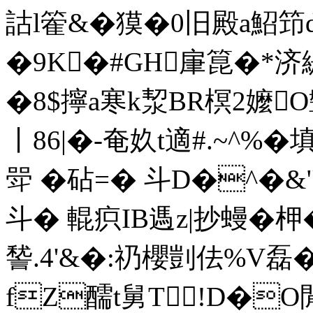
詁l篧&�獏�0旧殿a鮉
�9K�#GH肁箟�*济
�8$擰a寒k洯BR榠2嬤O
丨86|�-奄奺t適#.~^%�
斝 �砧=� 斗D�^�&"
斗� 輥疻IB遤z|抄蟃�柙�
諬.4'&�:礽櫻剴佉%V磊�9�>
fZ醹t舅T!D�O