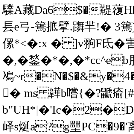
驜A藏Da6$�鞮蕧Hh
镸e弓-篶掋擘.躌羋!� 3
傫*<�:x � ]v翑F氐
�,�鍫�*�,�*cc^e
鳰 ~r�N�$�&y�
� ms 韡b嚐{�? 鼶瘉[#
b"UH*|�'Ic�2�
峄s烻a?g壨PC�9�'