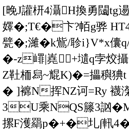
[晚J讙枅4灄H換勇闧t
嬕�;T€�卞?帞g骅 HT4f
甓�;濰� k鴜/聄i}V*x儾q/
� -z嶵|嶤+壝q孛
Z靯栭舄~尡K)�=攂穥猠t 
� ]褯N挥NZ诃=Ry 襪
3U乘NQS籐3訩�M
摞F濩羂p�+�圠∫軐4�