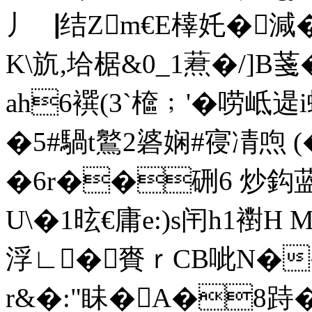
丿▕结Zm€E橭奼�減
K\斻,垥椐&0_1蔒 �/]
ah6襈(3`檶﹔'�唠岻遈
�5#騧t鸄2碆娴#寑凊 喣 (�
�6r��硎6 炒鈎
U\�1昡€庸e:)s闬h1襨H
浮∟�賚ｒCB呲N�
r&�:"眛�A�