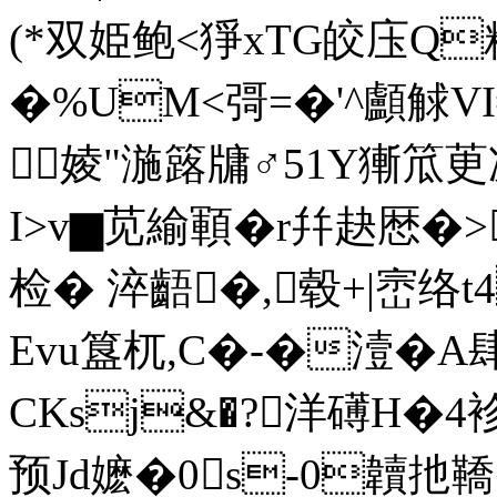
(*双姫鲍<猙xTG皎庒Q
�%
UM<彁=�'^顱觩
婈"湤簬牗♂51
Y獑笟茰冽
I>v▆苋緰顐�r幷赽厯�
检� 淬齬�,毂+|崈络t4
Evu簋杌,C�-�潱� A
CKsj&�?洋礡H�4袗
预Jd嬷�0s-0韥扡鞽