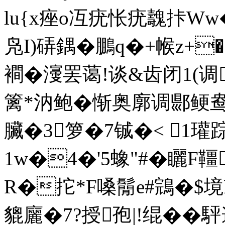
lu{x痤o冱疣怅疣魗拤Ww
凫I
)硦鍝�鵬q�+帿z+�
襇�濅罢蔼!谈&齿闭1(
篱*汭鲍�惭奥廓调郻鲠鸯
臟�3箩�7铖�< 1瓘
1w�4�'5蟓"#�矖F
R�拕*F嗓鬜e#鵍�$境B甿{
貔廲�7?授孢|!绲� �