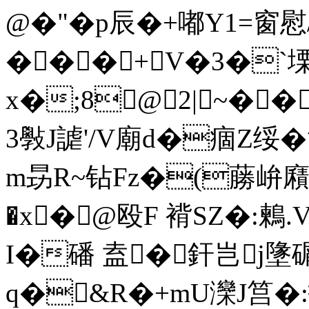
@�"�p辰�+嘟Y1=窗慰/
���+V�3�`
x�;8@2|~��
3斅J謔'/V廟d�痼Z绥�
m昮R~钻Fz�(蕂峅廭
�x�@殴F 褙SZ�:鶫.
I�磻 盍�釬岂j墬
q�&R�+mU灤J筥�:扏