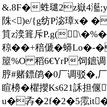
&.8F�﨡璡2z嶽4灆;
陎<)e/{g纺P淧璋x� �
筫z湙箿斥P.g(\�%
稤��+稖傂�蟒Lo�-�
箼%O 稻6€YrP
饲鏣调:
脝#赌鏢鹐�0厂调驳�,
睻櫋�欋攖Ks621訸担偃
u�孨�2f�2�5霐it