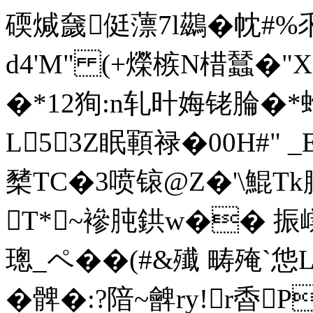
碝煘奯侹薸7l鷀�帎#%乑
d4'M" (+爃槉N棤蠺�"
�*12狥:n轧旪娒铑腀�*蚮
L53Z眠顐禄�00H#" 
櫫TC�3喷锿@Z�'\鯤Tk膟
T*~襂肫鉷w�� 振
璁_ペ� �(#&殱 畴殗`怹
�髀�:?隌~朇ry!r稥P