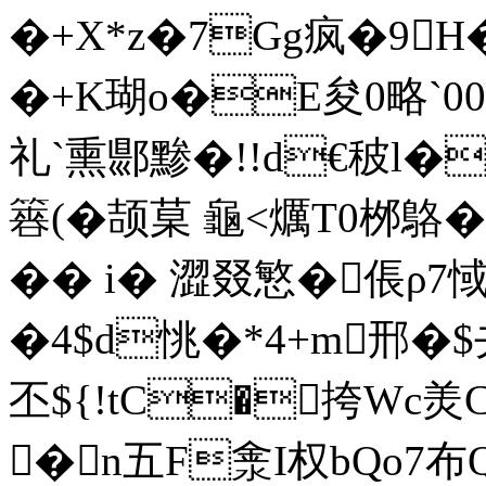
�+X*z�7Gg疯�9
�+K瑚o�E夋0略`00
礼`熏郻黪�!!d€秛l�.+
簭(�颉菒 龜<爄T0桞鴼
�� i� 澀叕慜�倀ρ7惐
�4$d恌�*4+m邢�$夬
丕${!tC�挎Wc羙C站
�n五F淾I权bQo7