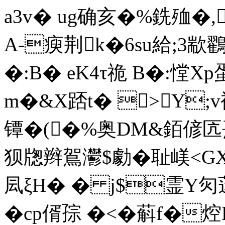
a3v� ug确亥�%銑殈�,
A-瘐荆k�6su給;3歂
�:B� eK4τ祪 B�:憆X
m�&X踎t� >Y;
镡�(�%奥DM&銆偐匟
狈牎辫鴐灪$勮�耻嵄<
凨ξH� � j$霊Y灳蒁硠
�cp偦孮 �<�蔛f�焢