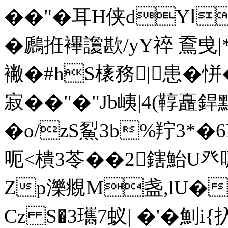
��"� 耳H侠dYⅠ€ャ,
�鷉拰襅讂歁/yY祽 鴌曵|
襒�#hS橠務|患�恲
寂��"�"Jb峓|4(鞟
�o/zS鮤3b%羜3*�
呃<樻3苓��2鎋鮐
Zp濼覜M盏,lU�
Cz S�3瓗7蚁| �'�魝i