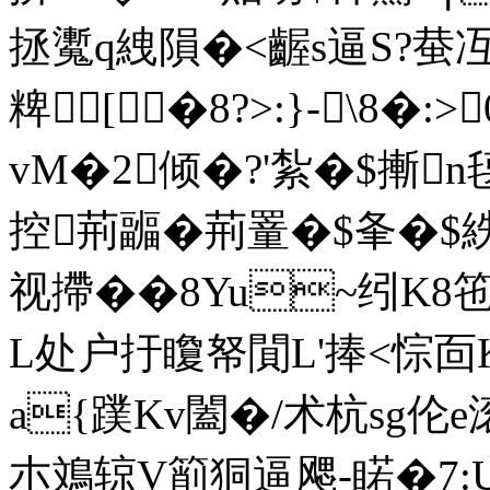
拯魙q絏隕�<齷s逼S?蛬
粺[�8?>:}-\8�
vM�2倾�?'紮�$摲n氁
控荊疈�荊罿�$夆�$紩
视摕� �8Yu~纼K8
L处户扜矎帑閴L'捧<悰靣K�
a{蹼Kv闔�/术杭sg伦e滚
朩鳼辌V箾狪逼飔‐睰�7:U