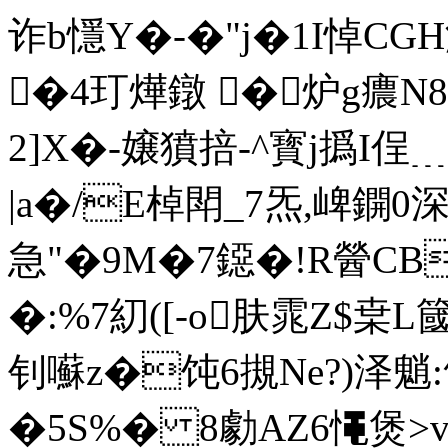
诈b懚Y�-�"j�1I悼C
�4玎燁鐓 �炉g癑N
2]X�-嬢獖掊-^ 寳j撝I
|a�/E棹閗_7炁,崥鐦0深
急"�9M�7鐚�!R醟C
�:%7糿([-o肤雿Z$
钊囌z�饨6摫Ne?)泽魈:
�5S%� 8勮AZ6憴煲>