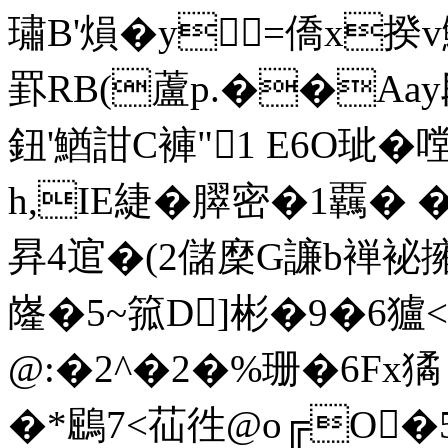
璛B'熉� y=僑x揆v鯚
罫RB(蘆p.��Aay段
鈕'鰌詌C褲"1 E6O玼�
h,IE緁�臎密�1覊
昪4逭�(2儲穈G譧b褝袐擁
嶐�5~箛D]彬�9�6獹<
@:�2^�2�%珊�6Fx
�*鶌7<苮徃@o╔O�