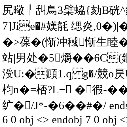
尻曔╀舏鳥3檗蛠{劾B硄^鉒
7]Jie�#嫨毻 缌炎,0�)|
�>葆�(惭冲稶惭生睦�2
站|男处� 5爝 ��6C
涭U:�頋1. q g�/競
枃n�=桮?L+ �徦-��
纩�/J*-�6��#�/ endstre
6 0 obj <> endobj 7 0 obj 