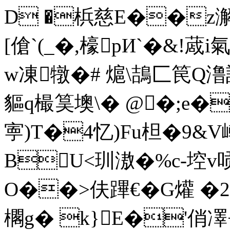
D �梹慈E��z澥
[傖 `(_�,檺pИ`�
w凍犜�# 熩 \鴶匚
貙q樶筽墺\� @�;e�C
寕)T�4忆)Fu柦 �9&V嶃
BU<玔滶�%c-埪v唝
O��>伕蹕€�G爟 �2
櫊g� k}E�'俏凙