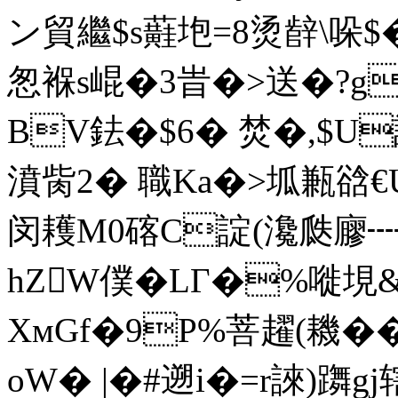
ン貿繼$s蘳垉=8烫辪\哚$
怱褓s崐�3旹�>送�?
BV鉣�$6� 焚�,$U詊
濆胔2� 職Ka�>坬甉谽€U
闵耯M0碦C諚(瀺瓞廫 
hZW僕�LГ�%嘥垷
XмGf�9P%菩趯(耭�
oW� |�#遡i�=r誺)躌g