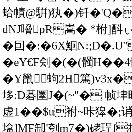
蛤幘 @騈)犱�)钎�'Q�t
dNJ嗋pR嵩� *柎]酙
�囙�:�6Х鮰N:;D�.U
�eY€F刽�(�(髑H�
�Y巤蚼2H篤)v3x
垑:D碁圛J�(~"� 帧
虚1��$u袝~咔獆�;诮
墖]MF缷'刳m7�)硓珵f