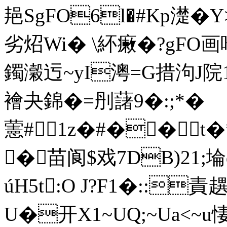
邫SgFO6l�#Kp濋�
劣炤Wi� \紑瘷�?gFO画咆
鐲瀔迃~yI澚=G措泃J院
襘夬錦�=刐藷9�:;*�
藼#1z�#��t�
�苗阆$戏7DB)21;
úH5t:O J?F1�::責
U�开X1~UQ;~Ua<~u悽