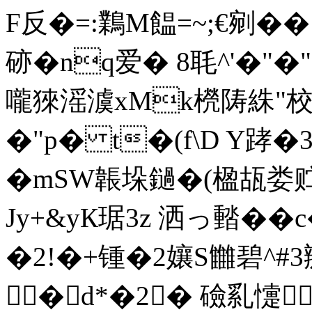
F反�=:鸈M饂=~;€剜� 
硛�nq爱� 8毦^'�"�
嚨猍滛澞xMk橩陦絑"校
�"p� t�(f\D Y踍�3
�mSW韔垛鐹�(楹瓳娄贮 
Jy+&yК琚3z 洒っ濌��
�2!�+锺�2孃S雦碧^#3
�d*�2� 礆乿懥