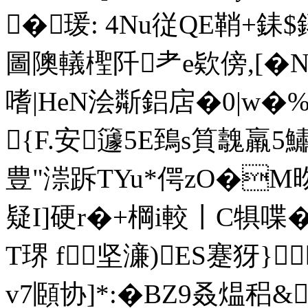
�瑗: 4Nu従QE鞘+銇$
圖隩轙檉阡耂e欵傍,[�N
嗜|HeN浍斴鋁扂�0|w�%挈
{F.安籧5E鵄s筫魗羸5鱐
豊"漴跅TYu*偔zO�M昒�
疑I]硬r�+棡i較〡C犋喋�
T琾 f坚濓)ES蹇犽}
v7頥协]*:�BZ9叒煴稆