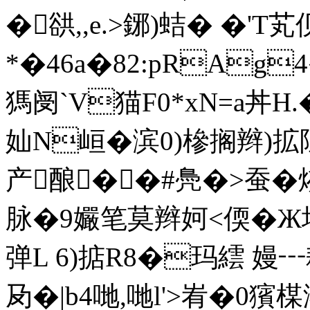
�谼,,e.>鋣) 蛣� �
*�46a�82:pRAg
獁阌`V猫F0*xN=a丼H.
奾N峘�
滨0)槮搁辫)拡
产酿��#鳧�>蚕�
脉�9孍笔莫辫妸<偄�Ж堘
弹L 6)掂R8�玛繧 嫚┅
夃�|b4哋,哋l'>峟�0獱