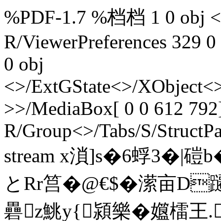
%PDF-1.7 %档档 1 0 obj <>
R/ViewerPreferences 329 0
0 obj
<>/ExtGState<>/XObject<>
>>/MediaBox[ 0 0 612 792]
R/Group<>/Tabs/S/StructPa
stream x溑]s�6蜉3�
とRr筥�@€$�潆亩D
礨z鮡y{潁樂�孂檑王