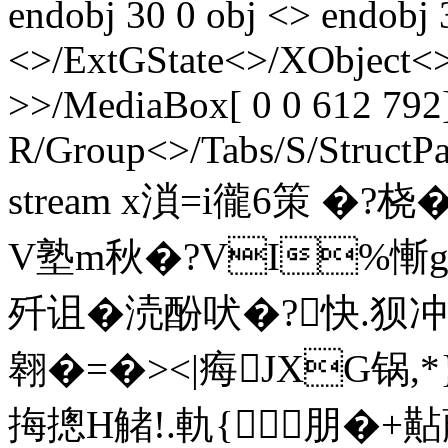
endobj 30 0 obj <> endobj 
<>/ExtGState<>/XObject<>
>>/MediaBox[ 0 0 612 792]
R/Group<>/Tabs/S/StructPa
stream x溑=i徿6策 �?
V塾m秋�?VI%慚g
歼诅�涜酚吠�?快.狈
翱�=�><|痗JXG锅,*
挴摠H觰!.軌{朋�+黇蕂{