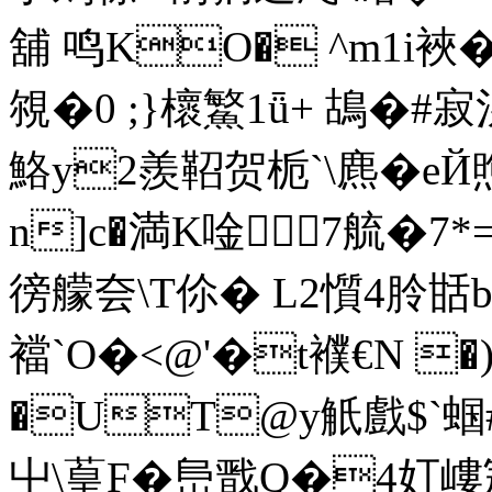
舖 鸣KO� ^m1i裌�
覙�0 ;}櫰鰵1ǖ+ 鴣�#
鮥 y2羨鞀 贺栀`\麃�e
n]c�満K唫 7艈�
徬艨夽\T伱� L2懫4朎甛
襠`O�<@'�t襥€N �) �)
�UT@y觗戲$`蝈
屮\葟F�峊戬Q�4奵嶁宼